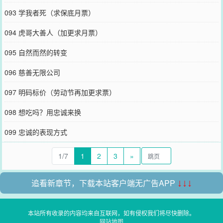
093 学我者死（求保底月票）
094 虎哥大善人（加更求月票）
095 自然而然的转变
096 慈善无限公司
097 明码标价（劳动节再加更求票）
098 想吃吗？用忠诚来换
099 忠诚的表现方式
1/7
1
2
3
»
追看新章节，下载本站客户端无广告APP
↓↓↓
本站所有收录的内容均来自互联网，如有侵权我们将尽快删除。
网站地图