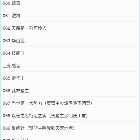
060 诚意
061 激将
062 天魔是一群可怜人
063 华山乱
064 技能斗
上架感言
065 定华山
066 武林盟主
067 当世第一大势力（贺盟主火烧眉毛下酒菜）
068 以善之名行恶之实（贺盟主沙门氏１君）
069 反间计（贺盟主陪我到天荒地老）