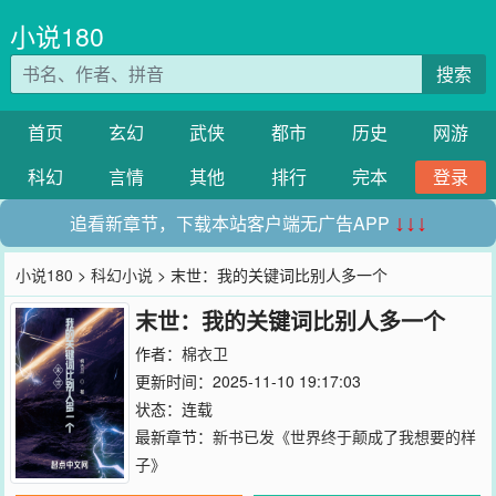
小说180
搜索
首页
玄幻
武侠
都市
历史
网游
科幻
言情
其他
排行
完本
登录
追看新章节，下载本站客户端无广告APP
↓↓↓
小说180
>
科幻小说
> 末世：我的关键词比别人多一个
末世：我的关键词比别人多一个
作者：
棉衣卫
更新时间：2025-11-10 19:17:03
状态：连载
最新章节：
新书已发《世界终于颠成了我想要的样
子》