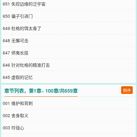
651 失控边缘的泛宇宙
650 骗子引进门
649 杜格的饵太香了
648 无懈可击
647 师夷长技
646 针对杜格的精准打击
645 虚假的记忆
章节列表，第1章~ 100章/共659章
倒序
001 维护和背刺
002 舍身取义
003 玲珑心