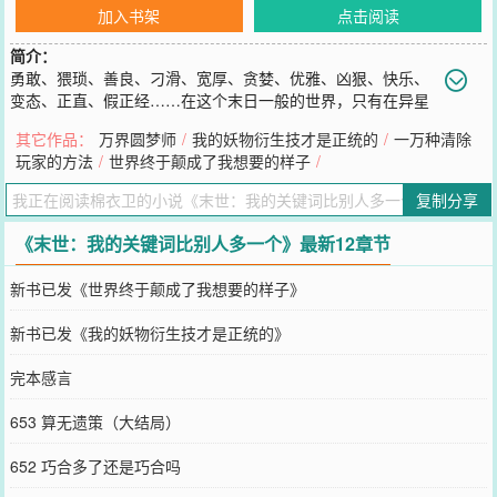
加入书架
点击阅读
简介：
勇敢、猥琐、善良、刁滑、宽厚、贪婪、优雅、凶狠、快乐、
变态、正直、假正经……在这个末日一般的世界，只有在异星
战场取胜才能获取资源，保证文明的延续。每个进入异星战场的战
其它作品：
万界圆梦师
/
我的妖物衍生技才是正统的
/
一万种清除
士，都会随机获得一个属于自己的关键词。言行契合关键词，各项属
玩家的方法
/
世界终于颠成了我想要的样子
/
性便会飞速成长，获得超人一样的能力，反之，人设崩塌，便会迅速
削弱；这是一个拼演技的世界；演技即是吃喝，演技即是荣耀，演技
复制分享
即是特权，演技即是生命…………已有完结万订作品《万界圆梦
师》，《一万种清除玩家的方法》，完本保证，请放心入坑。
《末世：我的关键词比别人多一个》最新12章节
您要是觉得《
末世：我的关键词比别人多一个
》还不错的话请不要忘
记向您QQ群和微博微信里的朋友推荐哦！
新书已发《世界终于颠成了我想要的样子》
新书已发《我的妖物衍生技才是正统的》
完本感言
653 算无遗策（大结局）
652 巧合多了还是巧合吗