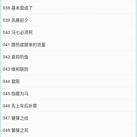
038 基本盘成了
039 风暴前夕
040 冯七必须死
041 蹭热度蹭来的流量
042 直钩钓鱼
043 维和联防
044 栽赃
045 指鹿为马
046 先上车后补票
047 饕餮之纹
048 饕餮之死