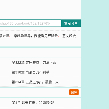
复制分享
横末世
、
穿越异世界，我能看见经验条
、
恶女超会
第322章 定居府城，刀法下落
第318章 岂谓吾刀不利乎
第314章 五品之“势”，最后一人
倒序
第4章 晴天霹雳，20两赌债！