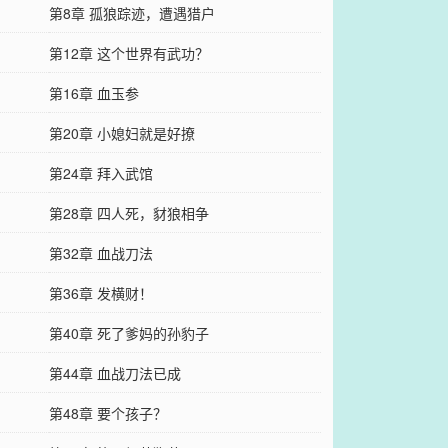
第8章 孤狼踪迹，遭遇猎户
第12章 这个世界有武功？
第16章 血玉参
第20章 小媳妇就是好撩
第24章 拜入武馆
第28章 四人死，豺狼相争
第32章 血战刀法
第36章 发横财！
第40章 死了爹妈的孙豹子
第44章 血战刀法已成
第48章 要个孩子？