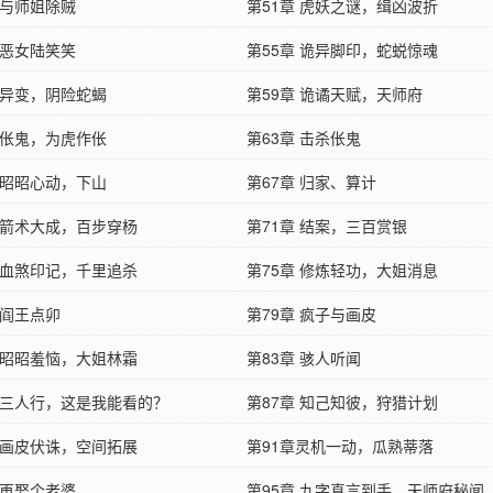
 与师姐除贼
第51章 虎妖之谜，缉凶波折
 恶女陆笑笑
第55章 诡异脚印，蛇蜕惊魂
 异变，阴险蛇蝎
第59章 诡谲天赋，天师府
 伥鬼，为虎作伥
第63章 击杀伥鬼
 昭昭心动，下山
第67章 归家、算计
章 箭术大成，百步穿杨
第71章 结案，三百赏银
章 血煞印记，千里追杀
第75章 修炼轻功，大姐消息
 阎王点卯
第79章 疯子与画皮
章 昭昭羞恼，大姐林霜
第83章 骇人听闻
章 三人行，这是我能看的？
第87章 知己知彼，狩猎计划
章 画皮伏诛，空间拓展
第91章灵机一动，瓜熟蒂落
 再娶个老婆
第95章 九字真言到手，天师府秘闻