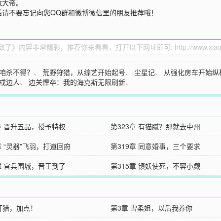
敌大帝。
话请不要忘记向您QQ群和微博微信里的朋友推荐哦！
咱杀不得？
、
荒野狩猎，从综艺开始起号
、
尘星记
、
从强化房车开始纵
戍边人
、
边关悍卒：我的海克斯无限刷新
、
章 晋升五品，授予特权
第323章 有猫腻？那就去中州
章 “灵器”飞羽，打道回府
第319章 同意婚事，三个要求
章 官兵围城，晋王到了
第315章 镇妖使死，不容小觑
 打猎，加点！
第3章 雪柔姐，以后我养你