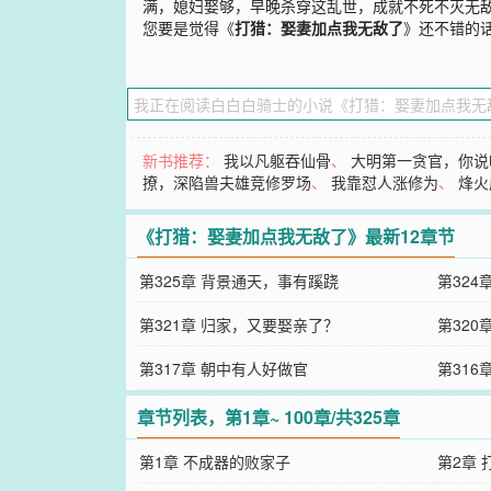
满，媳妇娶够，早晚杀穿这乱世，成就不死不灭无
您要是觉得《
打猎：娶妻加点我无敌了
》还不错的
新书推荐：
我以凡躯吞仙骨
、
大明第一贪官，你说
撩，深陷兽夫雄竞修罗场
、
我靠怼人涨修为
、
烽火
《打猎：娶妻加点我无敌了》最新12章节
第325章 背景通天，事有蹊跷
第324
第321章 归家，又要娶亲了？
第320
第317章 朝中有人好做官
第316
章节列表，第1章~ 100章/共325章
第1章 不成器的败家子
第2章