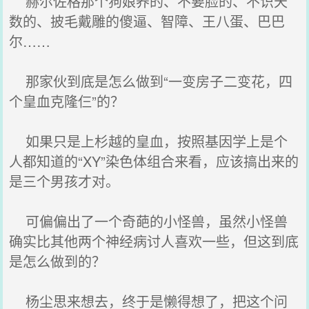
赫尔佐格那个狗娘养的、不要脸的、不识天
数的、披毛戴雕的傻逼、智障、王八蛋、巴巴
尔……
那家伙到底是怎么做到“一变房子二变花，四
个皇血克隆仨”的？
如果只是上杉越的皇血，按照基因学上是个
人都知道的“XY”染色体组合来看，应该搞出来的
是三个男孩才对。
可偏偏出了一个奇葩的小怪兽，虽然小怪兽
确实比其他两个神经病讨人喜欢一些，但这到底
是怎么做到的？
杨尘思来想去，终于是懒得想了，把这个问