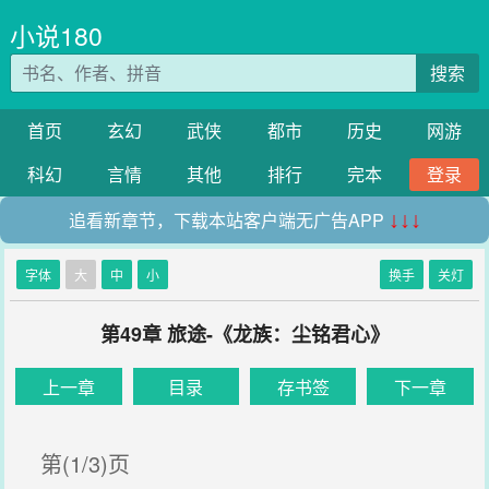
小说180
搜索
首页
玄幻
武侠
都市
历史
网游
科幻
言情
其他
排行
完本
登录
追看新章节，下载本站客户端无广告APP
↓↓↓
字体
大
中
小
换手
关灯
第49章 旅途-《龙族：尘铭君心》
上一章
目录
存书签
下一章
第(1/3)页