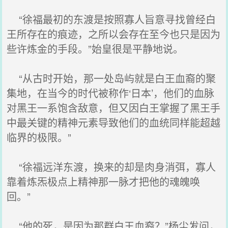
“徐福最初的东渡是按照寡人旨意寻找曾经白
王所存在的痕迹，之所以会存在至今也只是因为
些许炼金的手段。”始皇很是平静地说。
“从古时开始，那一处岛屿就是白王血裔的聚
集地，在当今的时代被称作‘日本’，他们的血脉
对黑王一系饱含敌意，但又因白王掌握了黑王手
中最关键的精神元素导致他们的血统同样能超越
临界的极限。”
“徐福远洋东渡，换来的却是肉身消弭，寡人
靠着炼炁极点上精神那一脉才把他的魂魄唤
回。”
“他的死，是因为那群白王血裔？”杨尘发问，