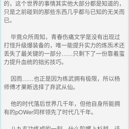
的，这个世界的事情其实他大部分都是知道的，
只是之前碰到的那些东西几乎都与已知的无关而
已。
毕竟众所周知，青春伤痛文学是没有出现过
打怪升级爆装备的，唯一能提升实力的炼炁术还
丢失了最关键的一部分……只剩下了一份靠着蛮
力提升血统的拙劣技巧。
因而……也正是因为练武拥有极限，所以杨
师傅才果断选择了弃武从仙。
他的时代落后世界几千年，但他自身所能拥
有的pOWer同样领先了时代几千年。
八九玄功练成的一刻，什么陀螺上杉越、话