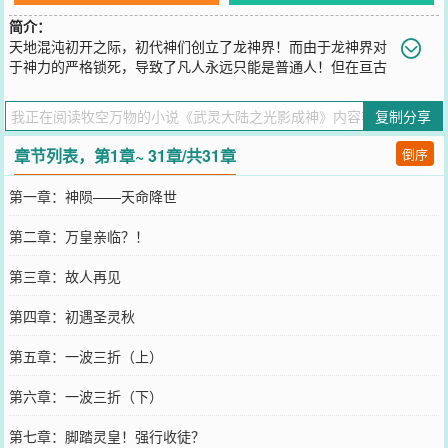
简介：
天地混沌初开之际，初代神们创立了龙神界！而由于龙神界对
于神力的严格锁死，导致了凡人永远只能是普通人！但在亘古
时期末，龙神界遭遇了外来位面的入侵！导致了初代神死伤过半，就
连龙神界上的建筑也因为这次的入侵被摧毁了七成以上！最后，引导
复制分享
这场外来入侵的主谋被创世元龙给封印，但自己也付出了极大的代
价！后世的人们将这场事件称为“神陨”，而也正是因为神陨事件，神
章节列表，第1章~ 31章/共31章
倒序
力化作了稀散的灵力流入到了凡界！从那时开始，普通的动植物发生
了进化，凡人亦可成神！武灵时代就此开启！
第一章：神陨——天命降世
您要是觉得《
武灵大陆之光影成神
》还不错的话请不要忘记向您QQ群
和微博微信里的朋友推荐哦！
第二章：万皇亲临？！
第三章：故人再见
第四章：初遇圣灵秋
第五章：一波三折（上）
第六章：一波三折（下）
第七章：脚踏灵皇！强行收徒？