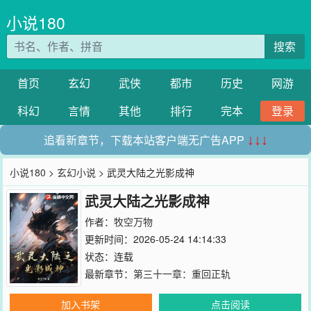
小说180
搜索
首页
玄幻
武侠
都市
历史
网游
科幻
言情
其他
排行
完本
登录
追看新章节，下载本站客户端无广告APP
↓↓↓
小说180
>
玄幻小说
> 武灵大陆之光影成神
武灵大陆之光影成神
作者：
牧空万物
更新时间：2026-05-24 14:14:33
状态：连载
最新章节：
第三十一章：重回正轨
加入书架
点击阅读