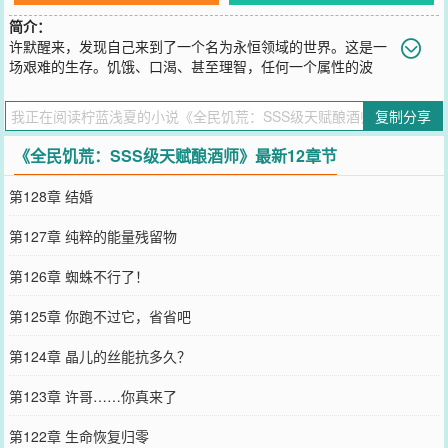
简介：
许默醒来，发现自己来到了一个名为永恒领域的世界。这是一
场艰难的生存。饥饿、口渴、甚至理智，任何一个属性的波
动，都会取走人的性命。浓雾席卷大地，充斥着各种诡异。夜幕降
临，恐怖也随之显现。所有人都须牢记一句话——永恒领域存在世界
复制分享
规则，永远不要试图改变规则！目标只有一个：活着！……许默本以
为自己的酿酒师天赋，在这种危机四伏的世界会随时丧命。可他却万
《全民饥荒：SSS级天赋酿酒师》最新12章节
万没想到，自己的天赋，远比他想象的更加逆天。
您要是觉得《
全民饥荒：SSS级天赋酿酒师
》还不错的话请不要忘记
第128章 结婚
向您QQ群和微博微信里的朋友推荐哦！
第127章 纯粹的能量残留物
第126章 蜘蛛不行了！
第125章 你跑不过它，省省吧
第124章 晶儿的丝能抗多久？
第123章 许哥……你真来了
第122章 生命恢复归零