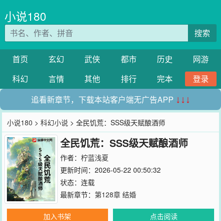
小说180
搜索
首页
玄幻
武侠
都市
历史
网游
科幻
言情
其他
排行
完本
登录
追看新章节，下载本站客户端无广告APP
↓↓↓
小说180
>
科幻小说
> 全民饥荒：SSS级天赋酿酒师
全民饥荒：SSS级天赋酿酒师
作者：
柠蓝浅夏
更新时间：2026-05-22 00:50:32
状态：连载
最新章节：
第128章 结婚
加入书架
点击阅读