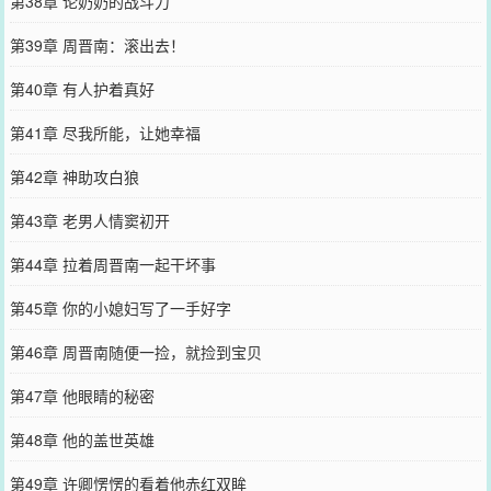
第38章 论奶奶的战斗力
第39章 周晋南：滚出去！
第40章 有人护着真好
第41章 尽我所能，让她幸福
第42章 神助攻白狼
第43章 老男人情窦初开
第44章 拉着周晋南一起干坏事
第45章 你的小媳妇写了一手好字
第46章 周晋南随便一捡，就捡到宝贝
第47章 他眼睛的秘密
第48章 他的盖世英雄
第49章 许卿愣愣的看着他赤红双眸