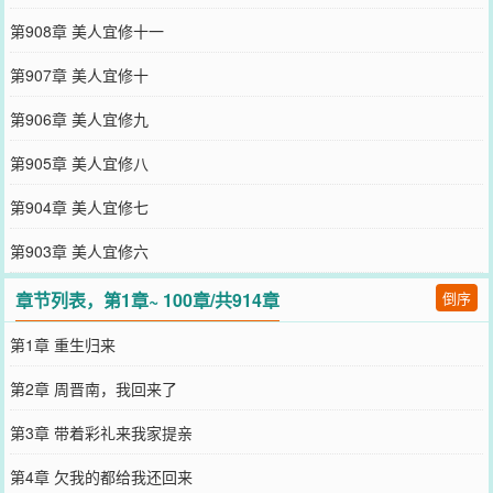
第908章 美人宜修十一
第907章 美人宜修十
第906章 美人宜修九
第905章 美人宜修八
第904章 美人宜修七
第903章 美人宜修六
章节列表，第1章~ 100章/共914章
倒序
第1章 重生归来
第2章 周晋南，我回来了
第3章 带着彩礼来我家提亲
第4章 欠我的都给我还回来