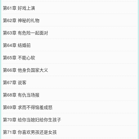
第61章 好戏上演
第62章 神秘的礼物
第63章 有危险一起面对
第64章 结婚前
第65章 不能心软
第66章 他身负国家大义
第67章 说客
第68章 有仇当场报
第69章 求而不得恼羞成怒
第70章 给你当媳妇给你生孩子
第71章 你喜欢男孩还是女孩