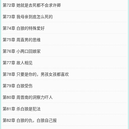
第72章 她就是去死都不会求许卿
第73章 我母亲到底怎么死的
第74章 白狼的特殊爱好
第75章 周直男的思维
第76章 小两口回娘家
第77章 故人相见
第78章 只要是你的，男孩女孩都喜欢
第79章 白狼受伤
第80章 周晋南的洞察力吓人
第81章 杀白狼是犯法
第82章 白狼的仇，白狼自己报