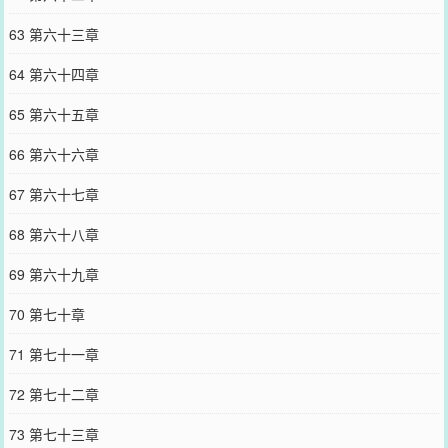
63 第六十三章
64 第六十四章
65 第六十五章
66 第六十六章
67 第六十七章
68 第六十八章
69 第六十九章
70 第七十章
71 第七十一章
72 第七十二章
73 第七十三章