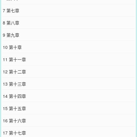
7 第七章
8 第八章
9 第九章
10 第十章
11 第十一章
12 第十二章
13 第十三章
14 第十四章
15 第十五章
16 第十六章
17 第十七章