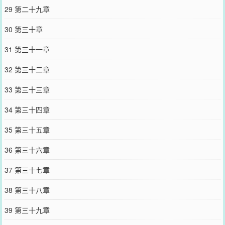
29 第二十九章
30 第三十章
31 第三十一章
32 第三十二章
33 第三十三章
34 第三十四章
35 第三十五章
36 第三十六章
37 第三十七章
38 第三十八章
39 第三十九章