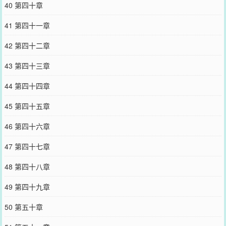
40 第四十章
41 第四十一章
42 第四十二章
43 第四十三章
44 第四十四章
45 第四十五章
46 第四十六章
47 第四十七章
48 第四十八章
49 第四十九章
50 第五十章