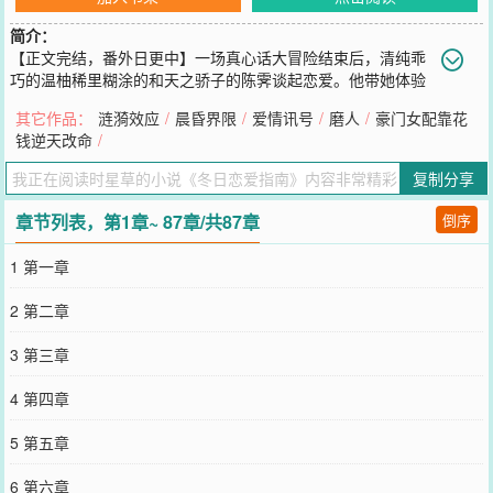
简介：
【正文完结，番外日更中】一场真心话大冒险结束后，清纯乖
巧的温柚稀里糊涂的和天之骄子的陈霁谈起恋爱。他带她体验
她好奇的，前所未有的刺激恋爱。-人前，他们是八竿子打不到一起的
其它作品：
涟漪效应
/
晨昏界限
/
爱情讯号
/
磨人
/
豪门女配靠花
普通校友。人后，他们是密不可分合二为一的亲密恋人。-和陈霁秘密
钱逆天改命
/
恋爱后，温柚对外一直声称两人是朋友关系。某日，她的这位“朋友”
发疯，将她禁锢在沙发上，呼吸沉沉地在她耳边问她——她有几个他
复制分享
这样的朋友。“……”【校园版·你逃我追。女主前期有喜欢的人，男主
又心机又狗】清纯乖巧的叛逆好学生X不可一世的心机腹黑大少爷接档
章节列表，第1章~ 87章/共87章
倒序
文：【《明知故陷》求收藏】文案：云初第一次见郁庭昀，是在男朋
友组织的晚宴上，他是那一晚被所有人趋奉的人物，高不可攀。第二
1 第一章
回见他，却是因男友公司出事，她去找他帮忙。他却说：“我不做亏本
买卖，要我帮他可以，你拿什么来换？”云初能感受到男人落在自己身
2 第二章
上的那道目光充满了打量，审视，以及她能感知到的欲望。-郁庭昀一
直觉得云初爱他，是她刻意制造出来的假象。可即便如此，他还是信
3 第三章
了。-云初从未将郁庭昀放在眼里，而他对她却是势在必得。大概率是
个心狠手辣霸道总裁横刀夺爱，为爱低头的故事。
4 第四章
您要是觉得《
冬日恋爱指南
》还不错的话请不要忘记向您QQ群和微博
微信里的朋友推荐哦！
5 第五章
6 第六章