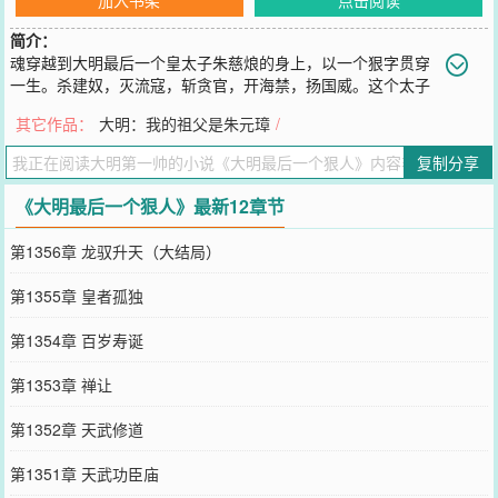
简介：
魂穿越到大明最后一个皇太子朱慈烺的身上，以一个狠字贯穿
一生。杀建奴，灭流寇，斩贪官，开海禁，扬国威。这个太子
很凶残，打仗比建奴还可怕，剿匪比流寇还折腾，搂银子比贪官还彻
其它作品：
大明：我的祖父是朱元璋
/
底。我大明，将士铁骨铮铮，文人傲骨长存！——大明天武大帝朱慈
烺书友群：641621369
复制分享
您要是觉得《
大明最后一个狠人
》还不错的话请不要忘记向您QQ群和
微博微信里的朋友推荐哦！
《大明最后一个狠人》最新12章节
第1356章 龙驭升天（大结局）
第1355章 皇者孤独
第1354章 百岁寿诞
第1353章 禅让
第1352章 天武修道
第1351章 天武功臣庙