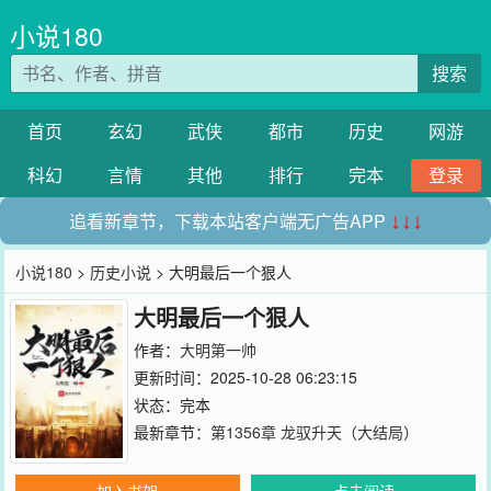
小说180
搜索
首页
玄幻
武侠
都市
历史
网游
科幻
言情
其他
排行
完本
登录
追看新章节，下载本站客户端无广告APP
↓↓↓
小说180
>
历史小说
> 大明最后一个狠人
大明最后一个狠人
作者：
大明第一帅
更新时间：2025-10-28 06:23:15
状态：完本
最新章节：
第1356章 龙驭升天（大结局）
加入书架
点击阅读