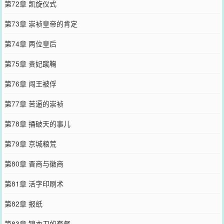
第72章 凯旋仪式
第73章 崇祯皇帝的肯定
第74章 两位皇后
第75章 贵妃蹴鞠
第76章 闯王被俘
第77章 苦逼的崇祯
第78章 捅破天的事儿
第79章 京城粮荒
第80章 晋商与徽商
第81章 活字印刷术
第82章 报纸
第83章 锦衣卫的套餐