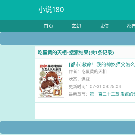
小说180
首页
玄幻
武侠
都
吃蛋黄的天相-搜索结果(共1条记录)
[都市]救命！我的神煞师父怎
作者：
吃蛋黄的天相
状态：连载
更新时间：07-31 09:25:04
最新章节：
第一百二十二章 发疯的