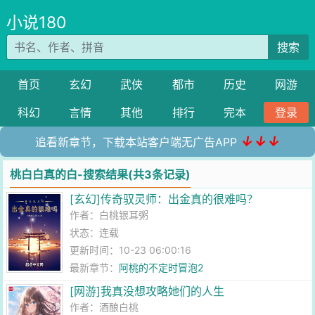
小说180
搜索
首页
玄幻
武侠
都市
历史
网游
科幻
言情
其他
排行
完本
登录
↓↓↓
追看新章节，下载本站客户端无广告APP
桃白白真的白-搜索结果(共3条记录)
[玄幻]传奇驭灵师：出金真的很难吗？
作者：
白桃银耳粥
状态：连载
更新时间：10-23 06:00:16
最新章节：
阿桃的不定时冒泡2
[网游]我真没想攻略她们的人生
作者：
酒酿白桃