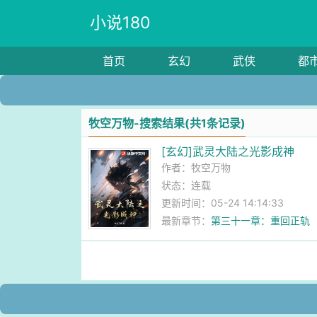
小说180
首页
玄幻
武侠
都
牧空万物-搜索结果(共1条记录)
[玄幻]武灵大陆之光影成神
作者：
牧空万物
状态：连载
更新时间：05-24 14:14:33
最新章节：
第三十一章：重回正轨