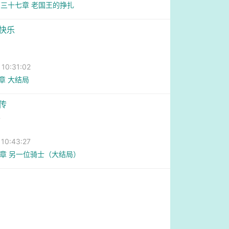
三十七章 老国王的挣扎
的快乐
0:31:02
4章 大结局
传
翼
0:43:27
9章 另一位骑士（大结局）