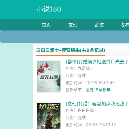
小说180
首页
玄幻
武侠
都
白白白骑士-搜索结果(共9条记录)
[都市]订婚前夕她跟白月光去了
作者：
九奇骑士
状态：连载
更新时间：10-26 16:01:45
最新章节：
番外15章新年
[玄幻]打猎：娶妻加点我无敌
作者：
白白白骑士
状态：连载
更新时间：08-06 23:33:12