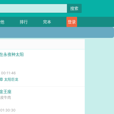
搜索
其他
排行
完本
登录
士在永夜种太阳
0:11:46
2章 太阳巨龙
白金王座
带皮牛肉
1:30:30