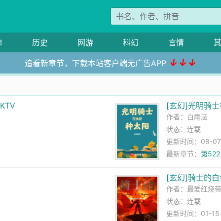
市
历史
网游
科幻
言情
↓↓↓
追看新章节，下载本站客户端无广告APP
KTV
[玄幻]光明骑
作者：
白雨涵
状态：连载
更新时间：08-07 0
最新章节：
第52
了
[玄幻]骑士的
作者：
最爱红烧
状态：连载
更新时间：01-15 0