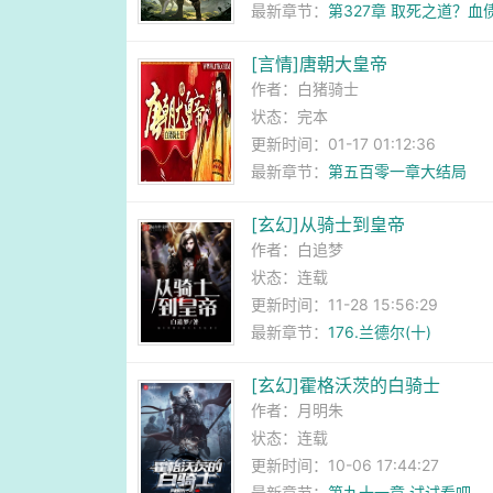
最新章节：
第327章 取死之道？血
[言情]唐朝大皇帝
作者：
白猪骑士
状态：完本
更新时间：01-17 01:12:36
最新章节：
第五百零一章大结局
[玄幻]从骑士到皇帝
作者：
白追梦
状态：连载
更新时间：11-28 15:56:29
最新章节：
176.兰德尔(十)
[玄幻]霍格沃茨的白骑士
作者：
月明朱
状态：连载
更新时间：10-06 17:44:27
最新章节：
第九十一章 试试看吧