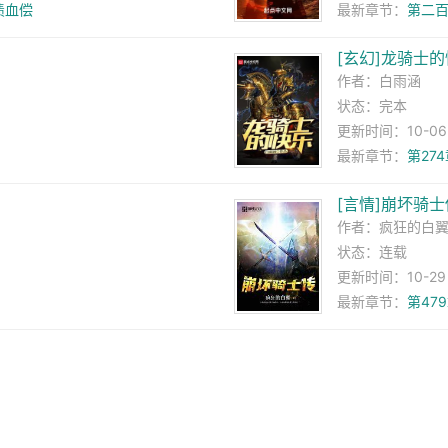
债血偿
最新章节：
第二百
[玄幻]龙骑士
作者：
白雨涵
状态：完本
更新时间：10-06 1
最新章节：
第27
[言情]崩坏骑士
作者：
疯狂的白
状态：连载
更新时间：10-29 1
最新章节：
第47