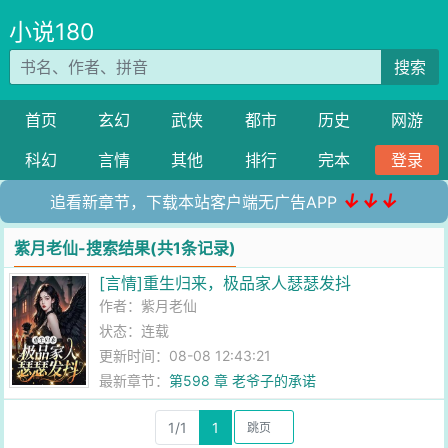
小说180
搜索
首页
玄幻
武侠
都市
历史
网游
科幻
言情
其他
排行
完本
登录
↓↓↓
追看新章节，下载本站客户端无广告APP
紫月老仙-搜索结果(共1条记录)
[言情]重生归来，极品家人瑟瑟发抖
作者：
紫月老仙
状态：连载
更新时间：08-08 12:43:21
最新章节：
第598 章 老爷子的承诺
1/1
1