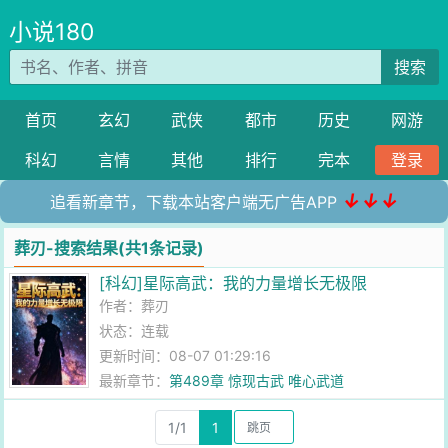
小说180
搜索
首页
玄幻
武侠
都市
历史
网游
科幻
言情
其他
排行
完本
登录
↓↓↓
追看新章节，下载本站客户端无广告APP
葬刃-搜索结果(共1条记录)
[科幻]星际高武：我的力量增长无极限
作者：
葬刃
状态：连载
更新时间：08-07 01:29:16
最新章节：
第489章 惊现古武 唯心武道
1/1
1