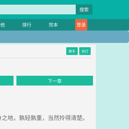
搜索
其他
排行
完本
登录
换手
关灯
下一章
之地，孰轻孰重，当然拎得清楚。