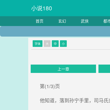
小说180
首页
玄幻
武侠
都
字体
大
中
小
上一章
第(1/3)页
他知道，落到孙宁手里，司马氏兴