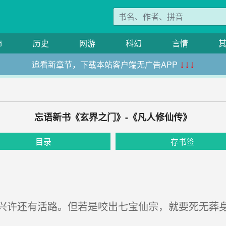
市
历史
网游
科幻
言情
追看新章节，下载本站客户端无广告APP
↓↓↓
忘语新书《玄界之门》-《凡人修仙传》
目录
存书签
许还有活路。但若是咬出七宝仙宗，就要死无葬身