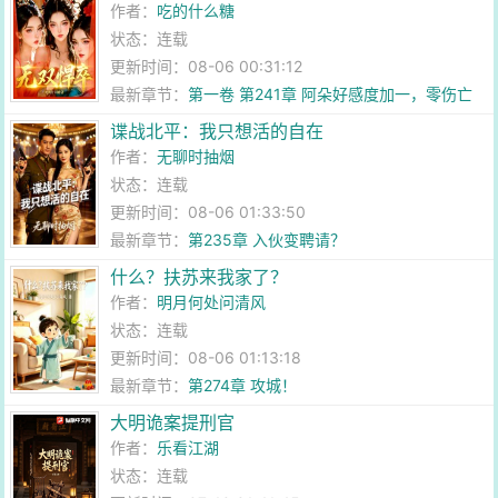
作者：
吃的什么糖
状态：连载
更新时间：08-06 00:31:12
最新章节：
第一卷 第241章 阿朵好感度加一，零伤亡
退敌八万！
谍战北平：我只想活的自在
作者：
无聊时抽烟
状态：连载
更新时间：08-06 01:33:50
最新章节：
第235章 入伙变聘请？
什么？扶苏来我家了？
作者：
明月何处问清风
状态：连载
更新时间：08-06 01:13:18
最新章节：
第274章 攻城！
大明诡案提刑官
作者：
乐看江湖
状态：连载