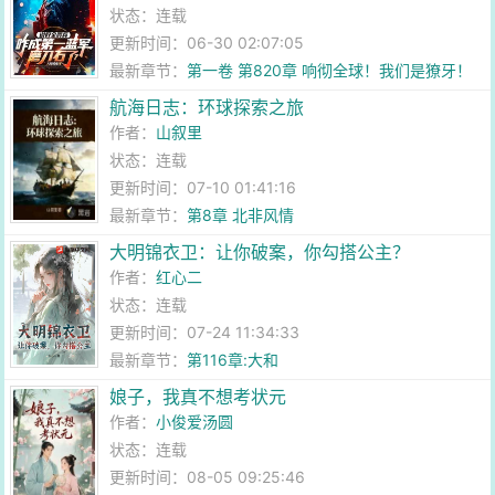
状态：连载
更新时间：06-30 02:07:05
最新章节：
第一卷 第820章 响彻全球！我们是獠牙！
航海日志：环球探索之旅
作者：
山叙里
状态：连载
更新时间：07-10 01:41:16
最新章节：
第8章 北非风情
大明锦衣卫：让你破案，你勾搭公主？
作者：
红心二
状态：连载
更新时间：07-24 11:34:33
最新章节：
第116章:大和
娘子，我真不想考状元
作者：
小俊爱汤圆
状态：连载
更新时间：08-05 09:25:46