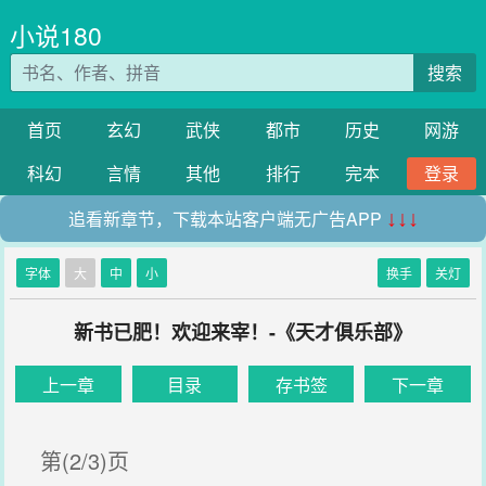
小说180
搜索
首页
玄幻
武侠
都市
历史
网游
科幻
言情
其他
排行
完本
登录
追看新章节，下载本站客户端无广告APP
↓↓↓
字体
大
中
小
换手
关灯
新书已肥！欢迎来宰！-《天才俱乐部》
上一章
目录
存书签
下一章
第(2/3)页