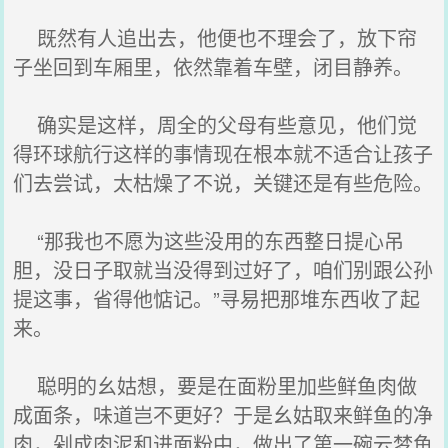
既然有人追出去，他便也不理会了，放下帘
子坐回到车厢里，依然靠着车壁，闭目静养。
确实是这样，周全的父母有些意见，他们觉
得环球航行这样的事情现在根本就不适合让孩子
们去尝试，太枯燥了不说，关键还是有些危险。
“那我也不愿为这些没用的东西整日提心吊
胆，没日子取就当没得到过好了，咱们别跟公孙
提这事，省得他惦记。”寻易把那堆东西收了起
来。
聪明的幺姑想，要是在面粉里加些鲜鱼肉做
成面条，味道岂不更好？于是幺姑取来鲜鱼的净
肉，剁成肉泥和进面粉中，做出了第一碗云梦鱼