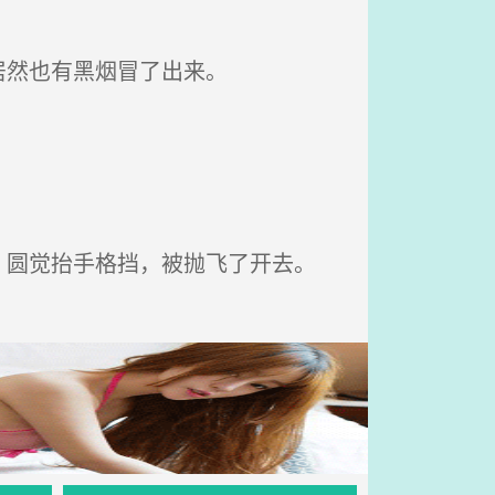
居然也有黑烟冒了出来。
圆觉抬手格挡，被抛飞了开去。