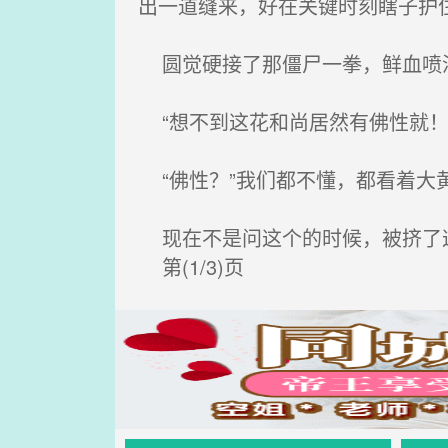
出一道缝来，好在关键时刻瞎子护
圆觉硬接了那僵尸一拳，鲜血喷涌
“想不到这花和尚居然有佛性就！
“佛性？”我们都不懂，都看着大
现在不是问这个的时候，被挤了这
第(1/3)页