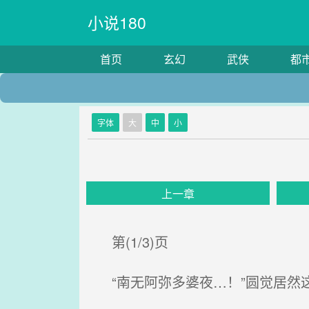
小说180
首页
玄幻
武侠
都
字体
大
中
小
上一章
第(1/3)页
“南无阿弥多婆夜…！”圆觉居然