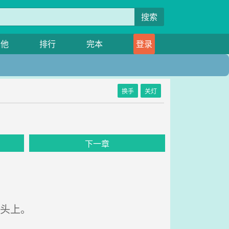
搜索
其他
排行
完本
登录
换手
关灯
下一章
头上。