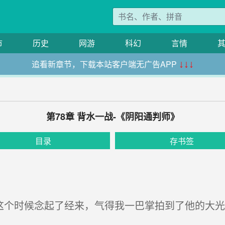
市
历史
网游
科幻
言情
追看新章节，下载本站客户端无广告APP
↓↓↓
第78章 背水一战-《阴阳通判师》
目录
存书签
这个时候念起了经来，气得我一巴掌拍到了他的大光