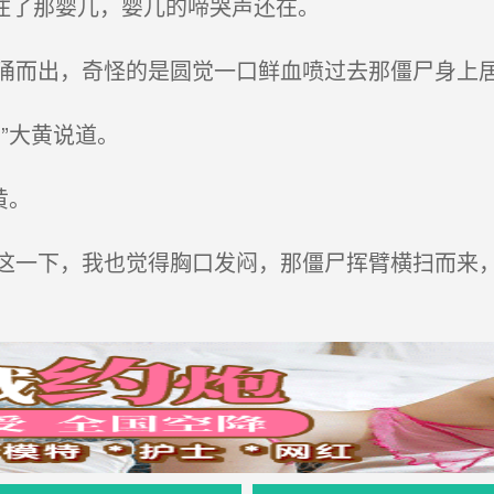
住了那婴儿，婴儿的啼哭声还在。
而出，奇怪的是圆觉一口鲜血喷过去那僵尸身上
”大黄说道。
黄。
一下，我也觉得胸口发闷，那僵尸挥臂横扫而来，