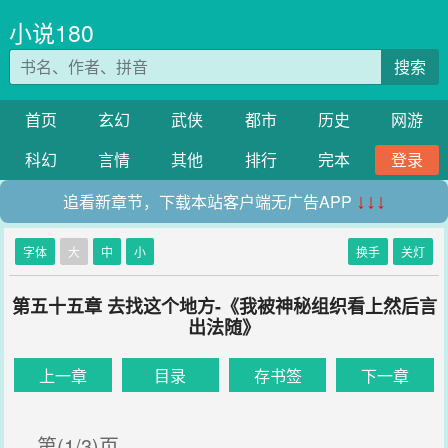
小说180
搜索
首页
玄幻
武侠
都市
历史
网游
科幻
言情
其他
排行
完本
登录
追看新章节，下载本站客户端无广告APP
↓↓↓
字体
大
中
小
换手
关灯
第五十五章 去找这个地方-《我被神秘组织看上然后言
出法随》
上一章
目录
存书签
下一章
第(1/3)页